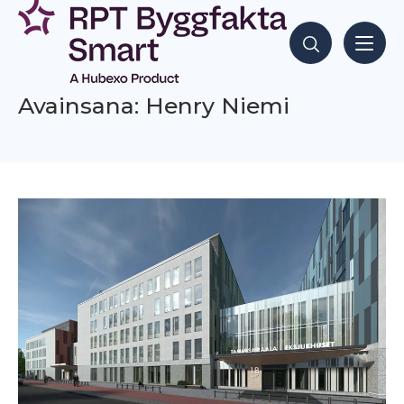
Siirry
sisältöön
Hae sisältöjä
Avainsana: Henry Niemi