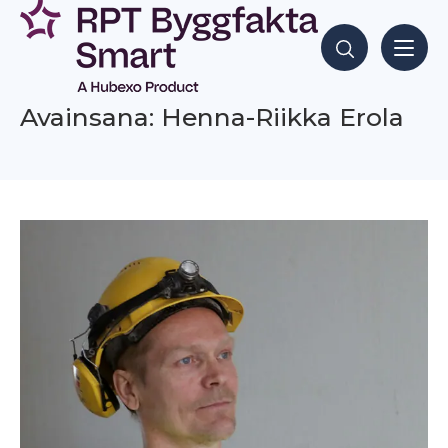
Siirry
sisältöön
Hae sisältöjä
Avainsana: Henna-Riikka Erola