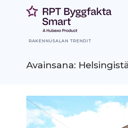
Siirry
sisältöön
RAKENNUSALAN TRENDIT
Avainsana: Helsingist