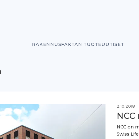
RAKENNUSFAKTAN TUOTEUUTISET
ä
2.10.2018
NCC 
NCC on my
Swiss Lif