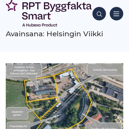
Siirry
sisältöön
Hae sisältöjä
Avainsana: Helsingin Viikki