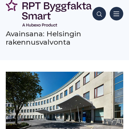
Siirry
sisältöön
Hae sisältöjä
Avainsana: Helsingin
rakennusvalvonta