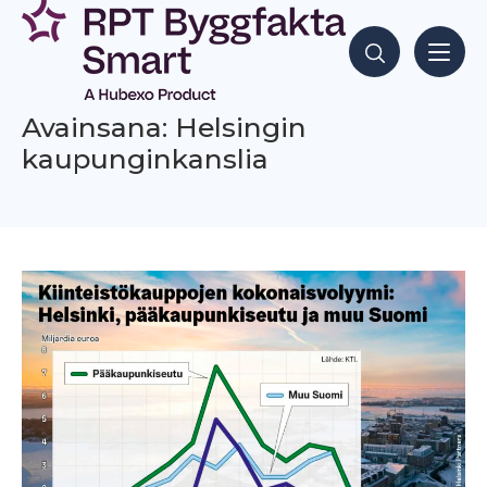
Siirry
sisältöön
Hae sisältöjä
Avainsana: Helsingin
kaupunginkanslia