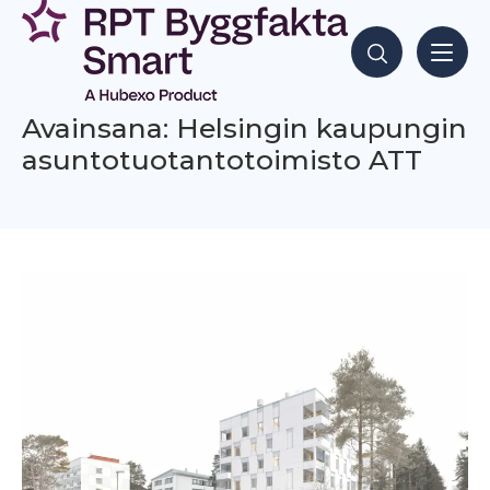
Siirry
sisältöön
Hae sisältöjä
Avainsana: Helsingin kaupungin
asuntotuotantotoimisto ATT