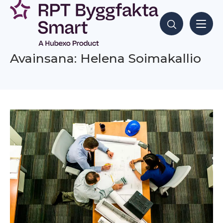
Siirry
sisältöön
Hae sisältöjä
Avainsana: Helena Soimakallio