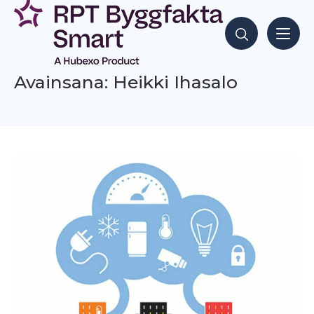
Siirry
sisältöön
Hae sisältöjä
Avainsana: Heikki Ihasalo