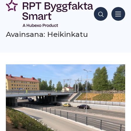
Siirry
sisältöön
Hae sisältöjä
Avainsana: Heikinkatu