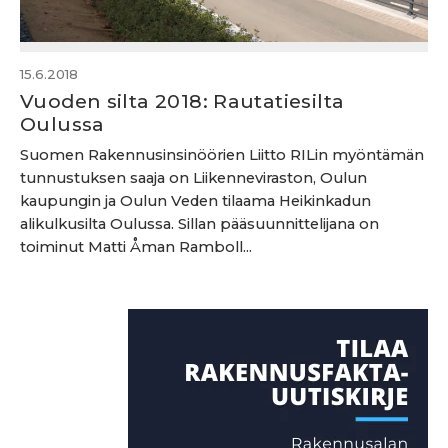
15.6.2018
Vuoden silta 2018: Rautatiesilta
Oulussa
Suomen Rakennusinsinöörien Liitto RILin myöntämän
tunnustuksen saaja on Liikenneviraston, Oulun
kaupungin ja Oulun Veden tilaama Heikinkadun
alikulkusilta Oulussa. Sillan pääsuunnittelijana on
toiminut Matti Åman Ramboll...