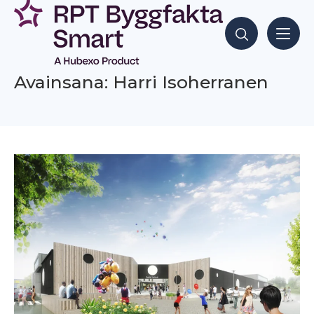
Siirry
sisältöön
Hae sisältöjä
Avainsana: Harri Isoherranen