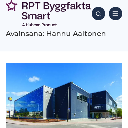
Siirry
sisältöön
Hae sisältöjä
Avainsana: Hannu Aaltonen