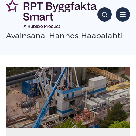
Siirry
sisältöön
Hae sisältöjä
Avainsana: Hannes Haapalahti