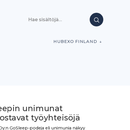
Hae sisältöjä
HUBEXO FINLAND
eepin unimunat
ostavat työyhteisöjä
y:n GoSleep-podeja eli unimunia näkyy