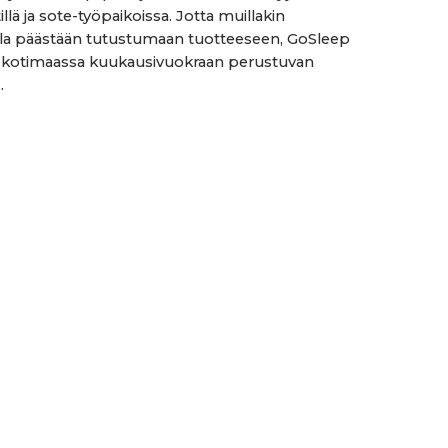
llä ja sote-työpaikoissa. Jotta muillakin
lla päästään tutustumaan tuotteeseen, GoSleep
a kotimaassa kuukausivuokraan perustuvan
.