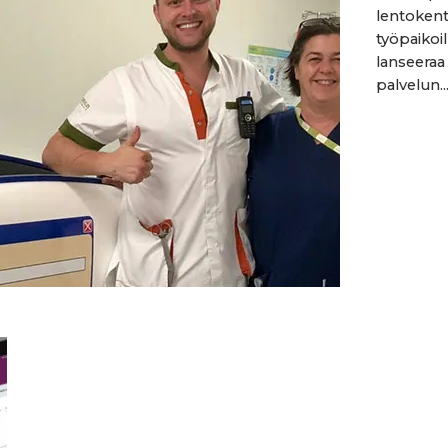
lentokenti
työpaikoi
lanseera
palvelun...