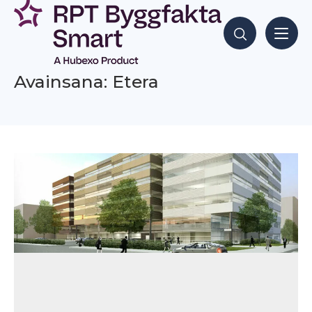
Siirry
sisältöön
Hae sisältöjä
Avainsana: Etera