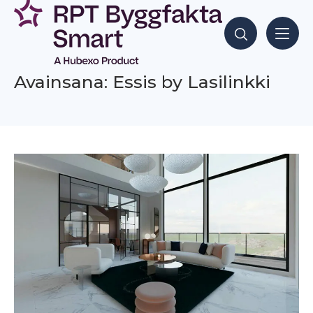
Siirry
sisältöön
Hae sisältöjä
Avainsana: Essis by Lasilinkki