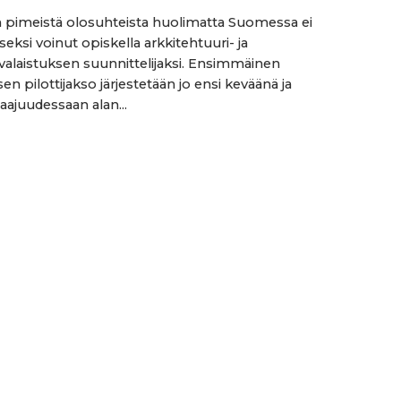
 pimeistä olosuhteista huolimatta Suomessa ei
iseksi voinut opiskella arkkitehtuuri- ja
alaistuksen suunnittelijaksi. Ensimmäinen
n pilottijakso järjestetään jo ensi keväänä ja
aajuudessaan alan...