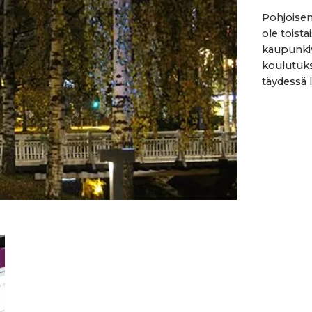
Pohjoisen
ole toista
kaupunkiv
koulutukse
täydessä l