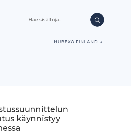
Hae sisältöjä
HUBEXO FINLAND
istussuunnittelun
utus käynnistyy
essa