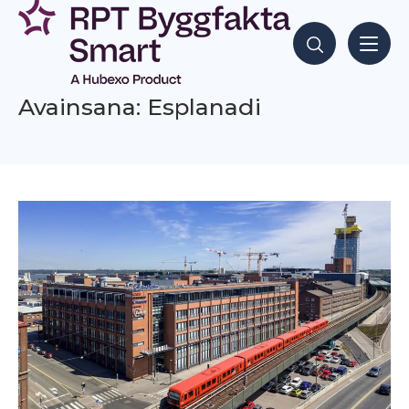
Siirry
sisältöön
Hae sisältöjä
Avainsana: Esplanadi