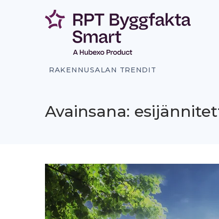
Siirry
sisältöön
RAKENNUSALAN TRENDIT
Avainsana: esijännitet