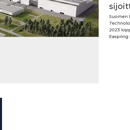
sijoi
Suomen Ma
Technolog
2023 lopp
Easpring 