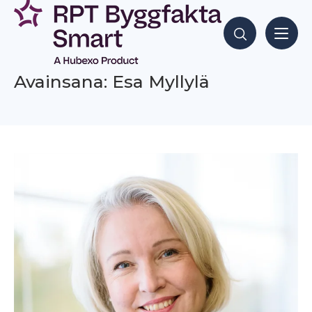
Siirry
sisältöön
Hae sisältöjä
Avainsana: Esa Myllylä