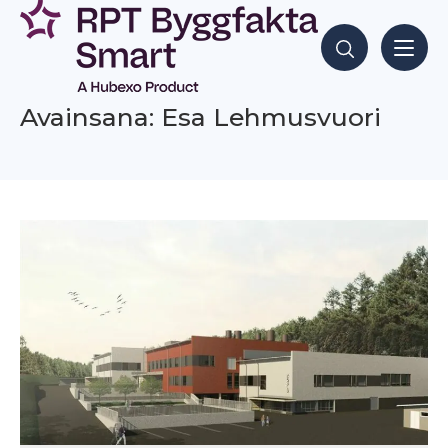
Siirry
sisältöön
Hae sisältöjä
Avainsana: Esa Lehmusvuori