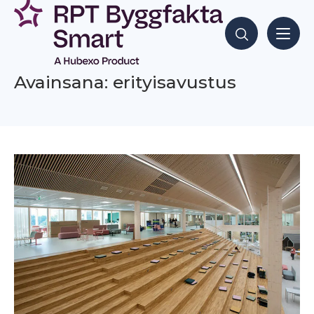
Siirry
sisältöön
Hae sisältöjä
Avainsana: erityisavustus