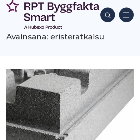
Siirry
sisältöön
Hae sisältöjä
Avainsana: eristeratkaisu