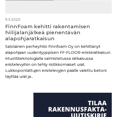
11.3.2020
FinnFoam kehitti rakentamisen
hiilijalanjälkeä pienentävän
alapohjaratkaisun
Salolainen perheyhtiö Finnfoam Oy on kehittänyt
alapohjaan uudentyyppisen FF-FLOOR-eristeratkaisun.
Muottiteknologialla valmistetussa ratkaisussa
eristelevyihin on tehty ristikkomaiset urat.
Lukkopontattujen eristelevyjen päälle valettu betoni
täyttää urat ja...