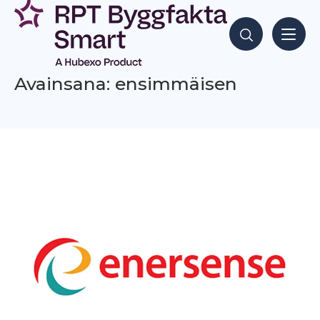
Siirry
sisältöön
Hae sisältöjä
Avainsana: ensimmäisen