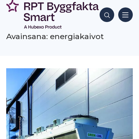
Siirry
sisältöön
Hae sisältöjä
Avainsana: energiakaivot