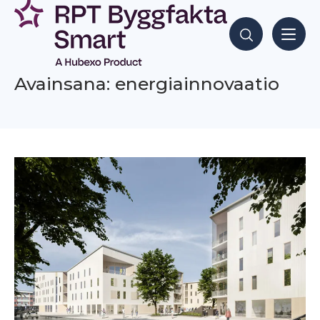
Siirry
sisältöön
Hae sisältöjä
Avainsana: energiainnovaatio