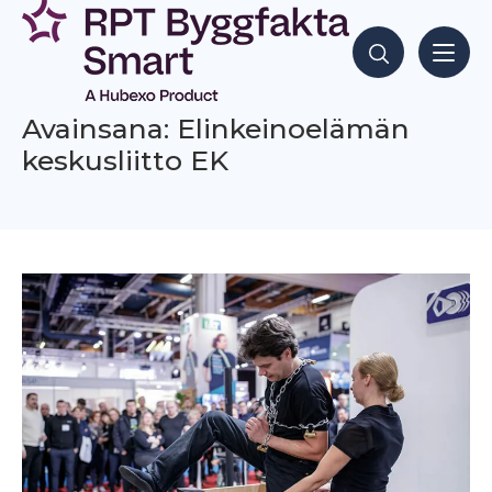
Siirry
sisältöön
Hae sisältöjä
Avainsana: Elinkeinoelämän
keskusliitto EK