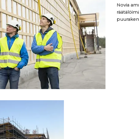
Novia am
räätälöimä
puurakent