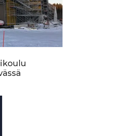
sikoulu
vässä