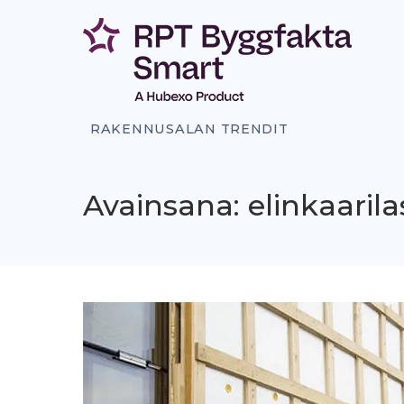
Siirry
sisältöön
RAKENNUSALAN TRENDIT
Avainsana: elinkaaril