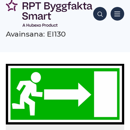
Siirry
sisältöön
Hae sisältöjä
Avainsana: EI130