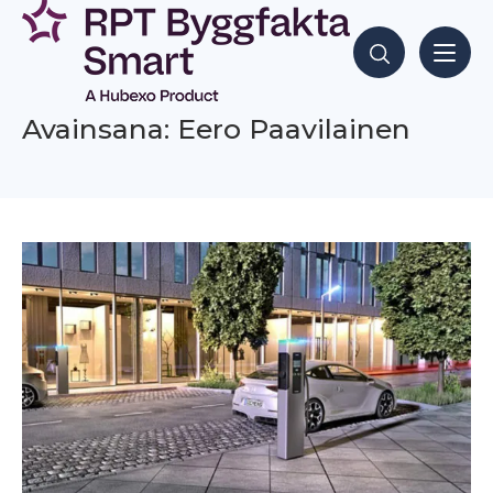
Siirry
sisältöön
Hae sisältöjä
Avainsana: Eero Paavilainen