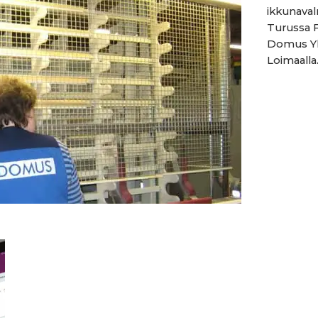
ikkunaval
Turussa 
Domus Yh
Loimaalla.