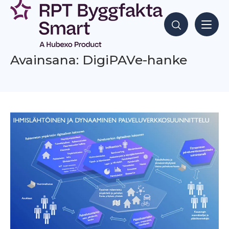
Siirry
sisältöön
Hae sisältöjä
Avainsana: DigiPAVe-hanke