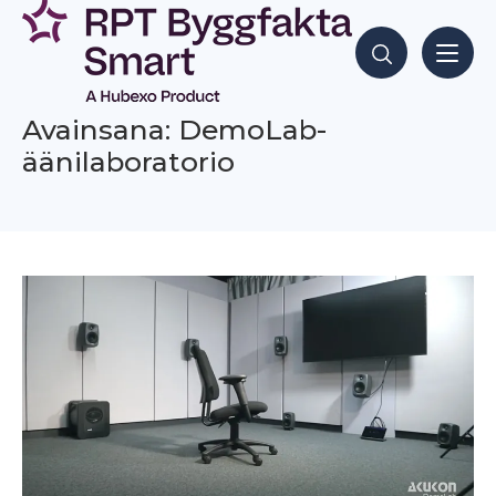
Siirry
sisältöön
Hae sisältöjä
Avainsana: DemoLab-
äänilaboratorio