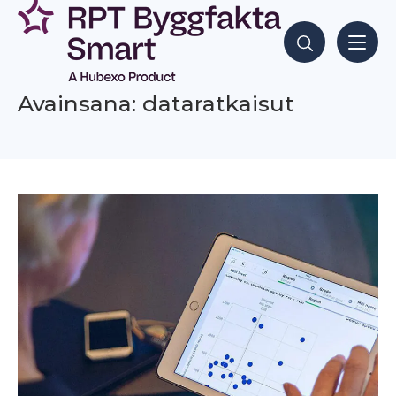
Siirry
sisältöön
Hae sisältöjä
Avainsana: dataratkaisut