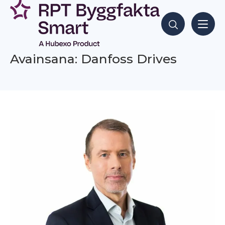
Siirry
sisältöön
Hae sisältöjä
Avainsana: Danfoss Drives