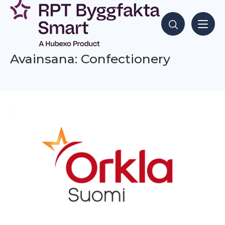
Siirry
sisältöön
Hae sisältöjä
Avainsana: Confectionery