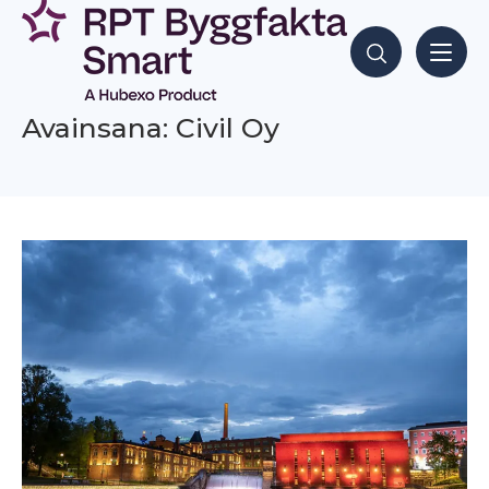
Siirry
sisältöön
Hae sisältöjä
Avainsana: Civil Oy