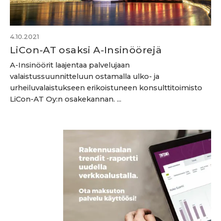
4.10.2021
LiCon-AT osaksi A-Insinöörejä
A-Insinöörit laajentaa palvelujaan
valaistussuunnitteluun ostamalla ulko- ja
urheiluvalaistukseen erikoistuneen konsulttitoimisto
LiCon-AT Oy:n osakekannan. ...