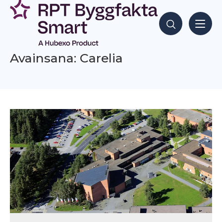
Siirry
sisältöön
Hae sisältöjä
Avainsana: Carelia