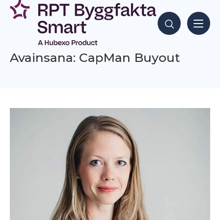
Siirry
sisältöön
Hae sisältöjä
Avainsana: CapMan Buyout