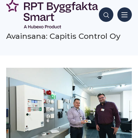
Siirry
sisältöön
Hae sisältöjä
Avainsana: Capitis Control Oy