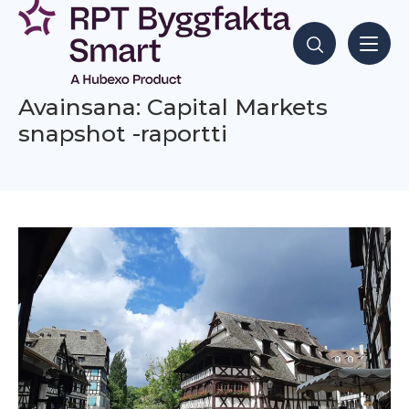
Siirry
sisältöön
Hae sisältöjä
Avainsana: Capital Markets
snapshot -raportti