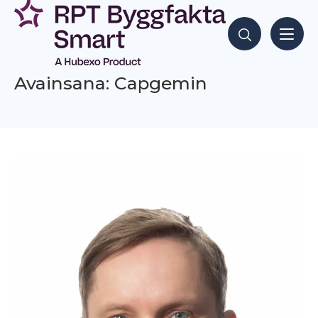
Siirry
sisältöön
Hae sisältöjä
Avainsana: Capgemin