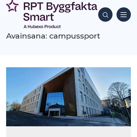
Siirry
sisältöön
Hae sisältöjä
Avainsana: campussport