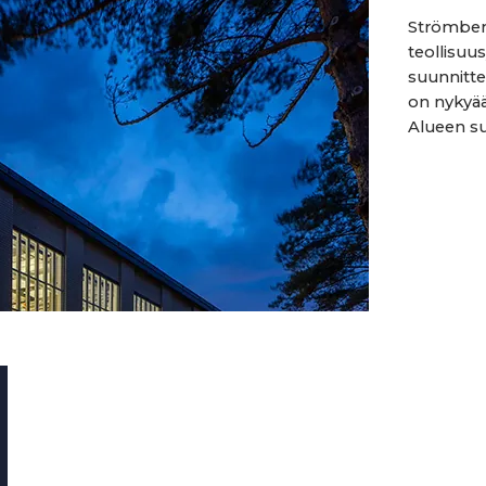
Strömberg
teollisuu
suunnitt
on nykyää
Alueen su