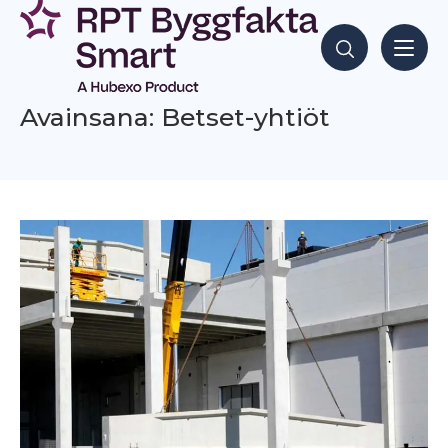
Siirry
sisältöön
Hae sisältöjä
Avainsana: Betset-yhtiöt