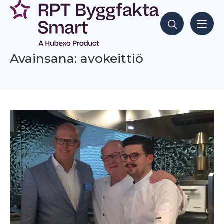
Siirry
sisältöön
Hae sisältöjä
Avainsana: avokeittiö