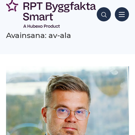
Siirry
sisältöön
Hae sisältöjä
Avainsana: av-ala