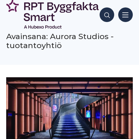
Siirry
sisältöön
Hae sisältöjä
Avainsana: Aurora Studios -
tuotantoyhtiö