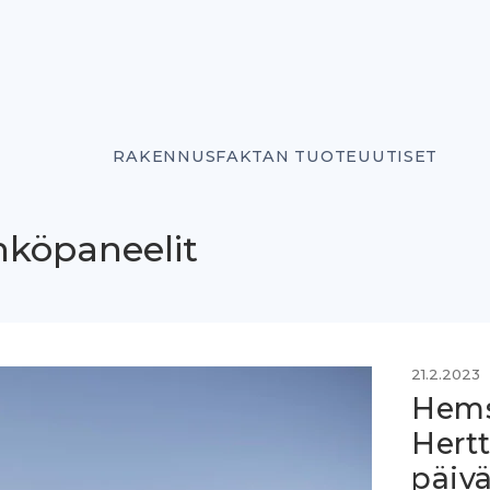
RAKENNUSFAKTAN TUOTEUUTISET
hköpaneelit
21.2.2023
Hems
Hert
päiv