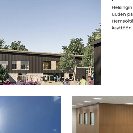
Helsingi
uuden päi
Hemsöltä 
käyttöön 