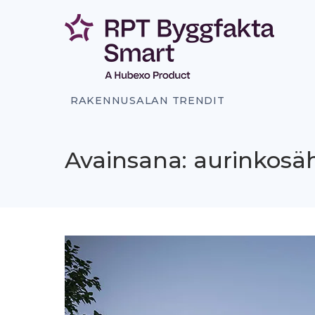
Siirry
sisältöön
RAKENNUSALAN TRENDIT
Avainsana: aurinkosä