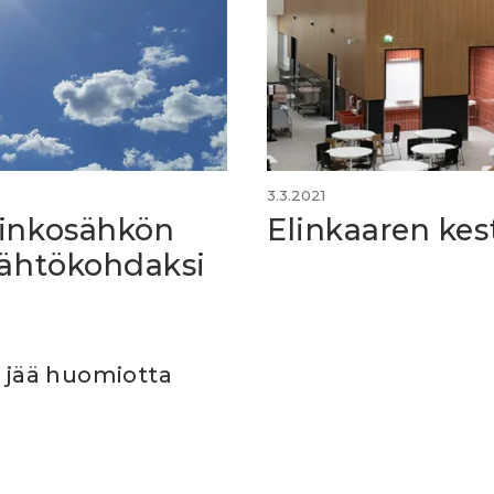
3.3.2021
rinkosähkön
Elinkaaren kes
lähtökohdaksi
i jää huomiotta