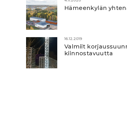
4.11.2020
Hämeenkylän yhtenäis
16.12.2019
Valmiit korjaussuunn
kiinnostavuutta