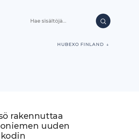
Hae sisältöjä
HUBEXO FINLAND
ö rakennuttaa
toniemen uuden
äkodin